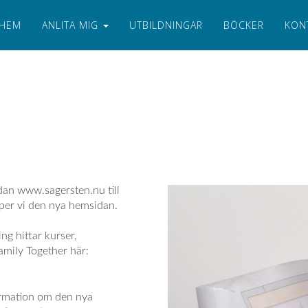
HEM
ANLITA MIG
UTBILDNINGAR
BÖCKER
KON
sidan www.sagersten.nu till
äpper vi den nya hemsidan.
g hittar kurser,
mily Together här:
formation om den nya