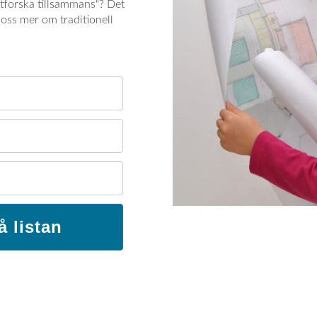
tforska tillsammans"? Det
 oss mer om traditionell
å listan